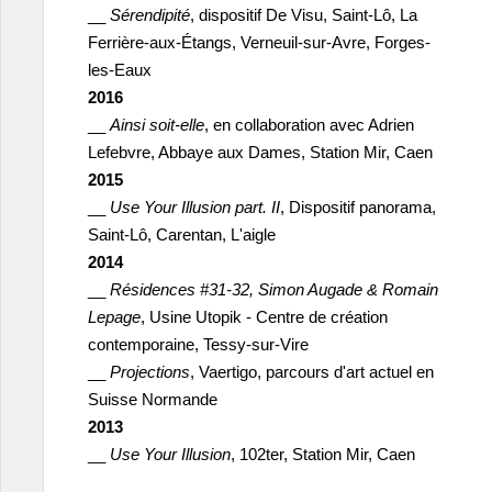
__
Sérendipité
, dispositif De Visu, Saint-Lô, La
Ferrière-aux-Étangs, Verneuil-sur-Avre, Forges-
les-Eaux
2016
__
Ainsi soit-elle
, en collaboration avec Adrien
Lefebvre, Abbaye aux Dames, Station Mir, Caen
2015
__
Use Your Illusion part. II
, Dispositif panorama,
Saint-Lô, Carentan, L'aigle
2014
__
Résidences #31-32, Simon Augade & Romain
Lepage
, Usine Utopik - Centre de création
contemporaine, Tessy-sur-Vire
__
Projections
, Vaertigo, parcours d'art actuel en
Suisse Normande
2013
__
Use Your Illusion
, 102ter, Station Mir, Caen