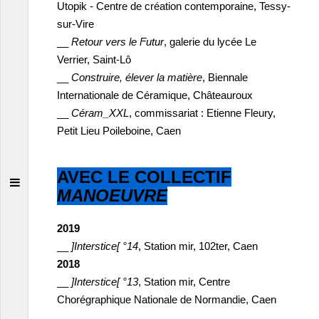
Utopik - Centre de création contemporaine, Tessy-
sur-Vire
__
Retour vers le Futur
, galerie du lycée Le
Verrier, Saint-Lô
__
Construire, élever la matière
, Biennale
Internationale de Céramique, Châteauroux
__
Céram_XXL
, commissariat : Etienne Fleury,
Petit Lieu Poileboine, Caen
AVEC LE COLLECTIF
MANOEUVRE
2019
__
]Interstice[ °14
, Station mir, 102ter, Caen
2018
__
]Interstice[ °13
, Station mir, Centre
Chorégraphique Nationale de Normandie, Caen